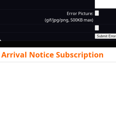
Error Picture:
(gif/jpg/png, 500KB max)
Arrival Notice Subscription
Item #:
Please leave your email
email and message as soo