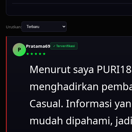
Urutkan:
Pratama69
✓ Terverifikasi
P
★★★★★
Menurut saya PURI189
menghadirkan pemba
Casual. Informasi yan
mudah dipahami, jadi