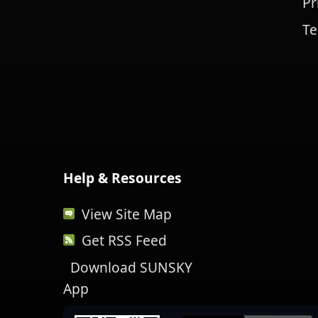
Pr
Te
Help & Resources
View Site Map
Get RSS Feed
Download SUNSKY
App