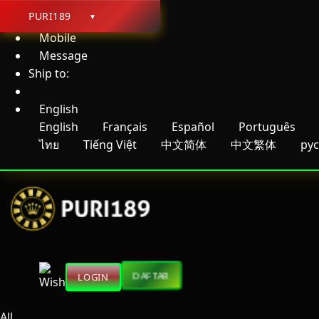
PURI189
App
Mobile
Message
Ship to:
English
English
Français
Español
Português
ไทย
Tiếng Việt
中文简体
中文繁体
рус
DAFTAR
LOGIN
All