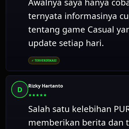
Awalnya saya hanya cob
ternyata informasinya c
tentang game Casual yan
update setiap hari.
✓ TERVERIFIKASI
Rizky Hartanto
D
★
★
★
★
★
Salah satu kelebihan PU
memberikan berita dan t