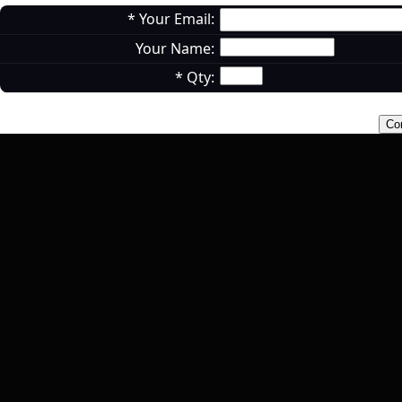
*
Your Email:
Your Name:
*
Qty: