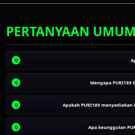
PERTANYAAN UMU
A
PURI189 adalah saluran informasi yang membahas berbag
Mengapa PURI189 b
artikel, pembahasan, dan referensi yang dapat memba
PURI189 banyak dicari karena menyediakan informasi ter
Apakah PURI189 menyediakan i
dengan permainan Casual. Selain itu, konten yang dis
berpengalaman.
Ya, PURI189 secara rutin menghadirkan topik terbaru d
Apa keunggulan PUR
membuat pemain bisa mendapatkan wawasan tambahan 