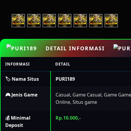
DETAIL INFORMASI
INFORMASI
DETAIL
🏷️ Nama Situs
PURI189
🎮 Jenis Game
Casual, Game Casual, Game Gam
Online, Situs game
💰 Minimal
Rp.10.000,-
Deposit